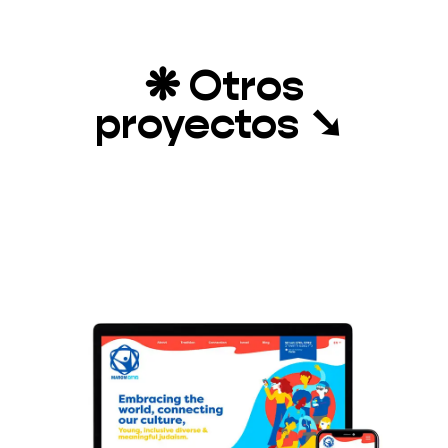
❋
Otros
proyectos
➘