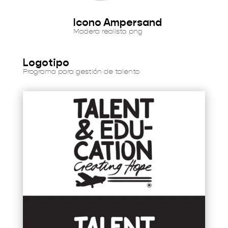
Icono Ampersand
Madera realista png
Logotipo
Programa para gestión de talento