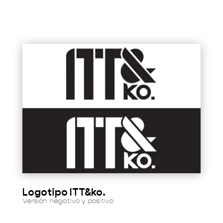
Logotipo ITT&ko.
Versión negativo y positivo