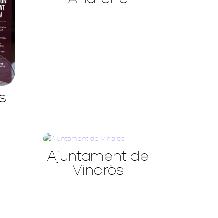
s
s
Ajuntament de
Vinaròs