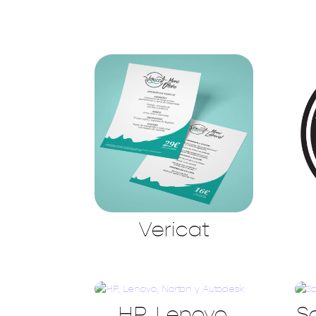
Vericat
HP, Lenovo,
S