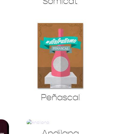
Somicat
Peñascal
Andilana