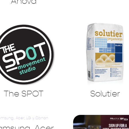
Anova
The SPOT
Solutier
amsung, Acer,